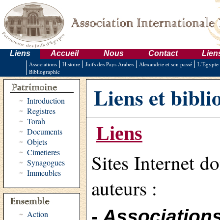
Liens
Accueil
Nous
Contact
Lien
Associations
Histoire
Juifs des Pays Arabes
Alexandrie et son passé
L’Egypte 
Bibliographie
Liens et bibl
Introduction
Registres
Torah
Liens
Documents
Objets
Cimetieres
Sites Internet d
Synagogues
Immeubles
auteurs :
- Association
Action